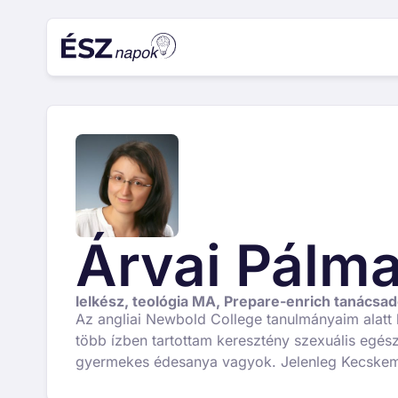
Árvai Pálm
lelkész, teológia MA, Prepare-enrich tanácsa
Az angliai Newbold College tanulmányaim alatt 
több ízben tartottam keresztény szexuális egé
gyermekes édesanya vagyok. Jelenleg Kecskem