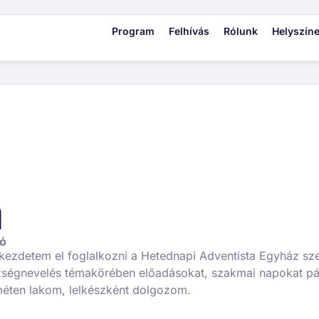
Program
Felhívás
Rólunk
Helyszín
a
dó
kezdetem el foglalkozni a Hetednapi Adventista Egyház szex
szségnevelés témakörében előadásokat, szakmai napokat pá
éten lakom, lelkészként dolgozom.