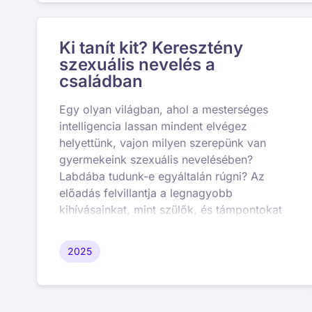
Ki tanít kit? Keresztény
szexuális nevelés a
családban
Egy olyan világban, ahol a mesterséges
intelligencia lassan mindent elvégez
helyettünk, vajon milyen szerepünk van
gyermekeink szexuális nevelésében?
Labdába tudunk-e egyáltalán rúgni? Az
előadás felvillantja a legnagyobb
kihívásainkat, mint szülők, és támpontokat
ad a bibliai keretrendszer alapján, hogy
hogyan is induljunk el, vagy haladjunk
2025
tovább ebben a nagyon bonyolult
rendszerben.