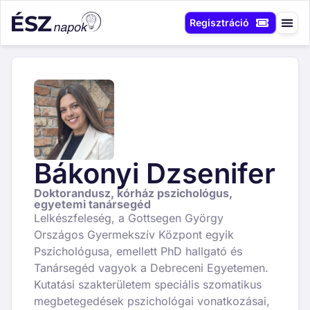
Regisztráció
Bákonyi Dzsenifer
Doktorandusz, kórház pszichológus,
egyetemi tanársegéd
Lelkészfeleség, a Gottsegen György
Országos Gyermekszív Központ egyik
Pszichológusa, emellett PhD hallgató és
Tanársegéd vagyok a Debreceni Egyetemen.
Kutatási szakterületem speciális szomatikus
megbetegedések pszichológai vonatkozásai,