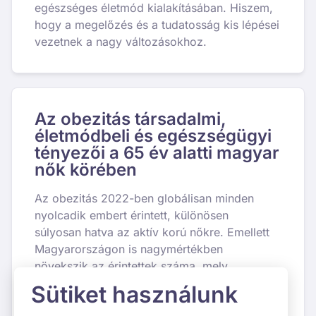
egészséges életmód kialakításában. Hiszem,
hogy a megelőzés és a tudatosság kis lépései
vezetnek a nagy változásokhoz.
Az obezitás társadalmi,
életmódbeli és egészségügyi
tényezői a 65 év alatti magyar
nők körében
Az obezitás 2022-ben globálisan minden
nyolcadik embert érintett, különösen
súlyosan hatva az aktív korú nőkre. Emellett
Magyarországon is nagymértékben
növekszik az érintettek száma, mely
napjainkban már elérte a lakosság közel
Sütiket használunk
59%-át. Ez a népegészségügyi krízis